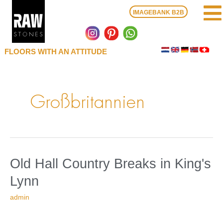
Zum
IMAGEBANK B2B
Inhalt
springen
FLOORS WITH AN ATTITUDE
Großbritannien
in
Old
Old Hall Country Breaks
in King's
King's
Hall
Lynn
Lynn
Country
Breaks
admin