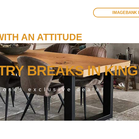
IMAGEBANK 
ITH AN ATTITUDE
NTRY BREAKS
IN KING
tones exclusive dealer