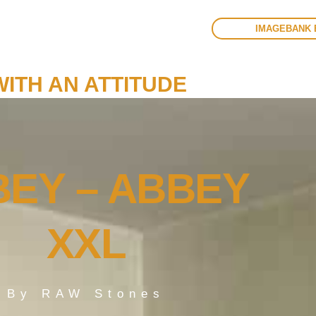
IMAGEBANK 
ITH AN ATTITUDE
EY – ABBEY
XXL
By RAW Stones