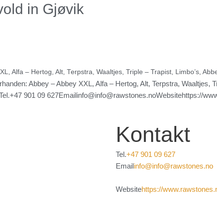
vold
in Gjøvik
, Alfa – Hertog, Alt, Terpstra, Waaltjes, Triple – Trapist, Limbo’s, Abbe
nden: Abbey – Abbey XXL, Alfa – Hertog, Alt, Terpstra, Waaltjes, Tri
el.+47 901 09 627Emailinfo@info@rawstones.noWebsitehttps://www.
Kontakt
Tel.
+47 901 09 627
Email
info@info@rawstones.no
Website
https://www.rawstones.