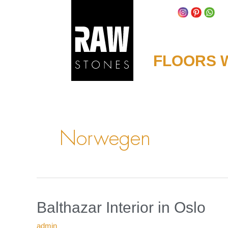
Zum
Inhalt
springen
FLOORS W
Norwegen
in
Balthazar
Balthazar Interior
in Oslo
Oslo
Interior
admin