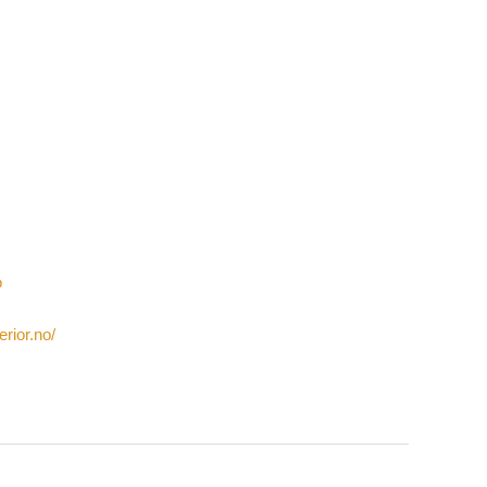
o
erior.no/