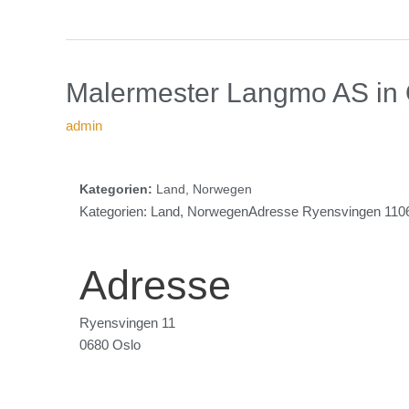
in
Malermester
Malermester Langmo AS
in
Oslo
Langmo
admin
AS
Kategorien:
Land, Norwegen
Kategorien: Land, NorwegenAdresse Ryensvingen 11068
Adresse
Ryensvingen 11
0680 Oslo