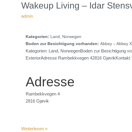
in
Wakeup
Wakeup Living – Idar Stens
Gjøvik
Living
admin
–
Idar
Stensvold
Kategorien:
Land, Norwegen
Boden zur Besichtigung vorhanden:
Abbey – Abbey XXL
Kategorien: Land, NorwegenBoden zur Besichtigung vorha
ExteriorAdresse Rambekkvegen 42816 GjøvikKontakt T
Adresse
Rambekkvegen 4
2816 Gjøvik
Weiterlesen »