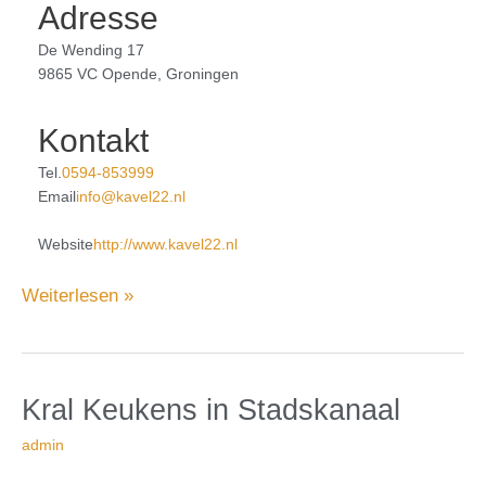
Adresse
De Wending 17
9865 VC Opende, Groningen
Kontakt
Tel.
0594-853999
Email
info@kavel22.nl
Website
http://www.kavel22.nl
Weiterlesen »
in
Kral
Kral Keukens
in Stadskanaal
Stadskanaal
Keukens
admin