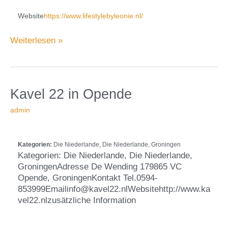
Website
https://www.lifestylebyleonie.nl/
Weiterlesen »
in
Kavel
Kavel 22
in Opende
Opende
22
admin
Kategorien:
Die Niederlande, Die Niederlande, Groningen
Kategorien: Die Niederlande, Die Niederlande,
GroningenAdresse De Wending 179865 VC
Opende, GroningenKontakt Tel.0594-
853999Emailinfo@kavel22.nlWebsitehttp://www.ka
vel22.nlzusätzliche Information