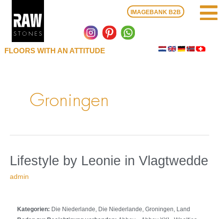
Zum
IMAGEBANK B2B
Inhalt
springen
FLOORS WITH AN ATTITUDE
Groningen
in
Lifestyle
Lifestyle by Leonie
in Vlagtwedde
Vlagtwedde
by
admin
Leonie
Kategorien:
Die Niederlande, Die Niederlande, Groningen, Land