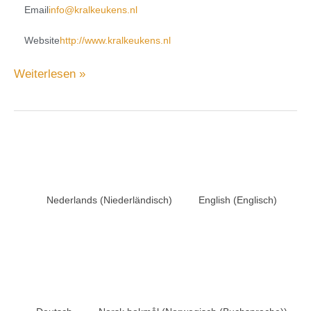
Email
info@kralkeukens.nl
Website
http://www.kralkeukens.nl
Weiterlesen »
Nederlands
(
Niederländisch
)
English
(
Englisch
)