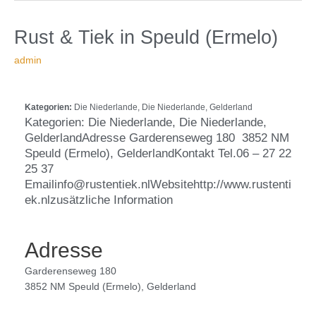
in
Rust
Rust & Tiek
in Speuld (Ermelo)
Speuld
&
admin
(Ermelo)
Tiek
Kategorien:
Die Niederlande, Die Niederlande, Gelderland
Kategorien: Die Niederlande, Die Niederlande,
GelderlandAdresse Garderenseweg 180 3852 NM
Speuld (Ermelo), GelderlandKontakt Tel.06 – 27 22
25 37
Emailinfo@rustentiek.nlWebsitehttp://www.rustenti
ek.nlzusätzliche Information
Adresse
Garderenseweg 180
3852 NM Speuld (Ermelo), Gelderland