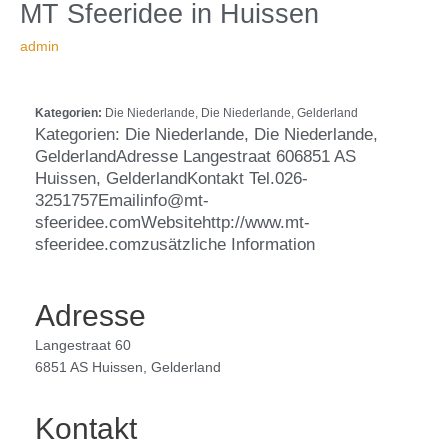
in
MT
MT Sfeeridee
in Huissen
Huissen
Sfeeridee
admin
Kategorien:
Die Niederlande, Die Niederlande, Gelderland
Kategorien: Die Niederlande, Die Niederlande,
GelderlandAdresse Langestraat 606851 AS
Huissen, GelderlandKontakt Tel.026-
3251757Emailinfo@mt-
sfeeridee.comWebsitehttp://www.mt-
sfeeridee.comzusätzliche Information
Adresse
Langestraat 60
6851 AS Huissen, Gelderland
Kontakt