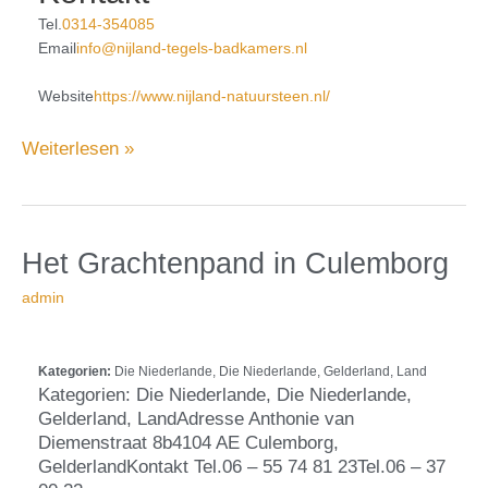
Tel.
0314-354085
Email
info@nijland-tegels-badkamers.nl
Website
https://www.nijland-natuursteen.nl/
Weiterlesen »
in
Het
Het Grachtenpand
in Culemborg
Culemborg
Grachtenpand
admin
Kategorien:
Die Niederlande, Die Niederlande, Gelderland, Land
Kategorien: Die Niederlande, Die Niederlande,
Gelderland, LandAdresse Anthonie van
Diemenstraat 8b4104 AE Culemborg,
GelderlandKontakt Tel.06 – 55 74 81 23Tel.06 – 37