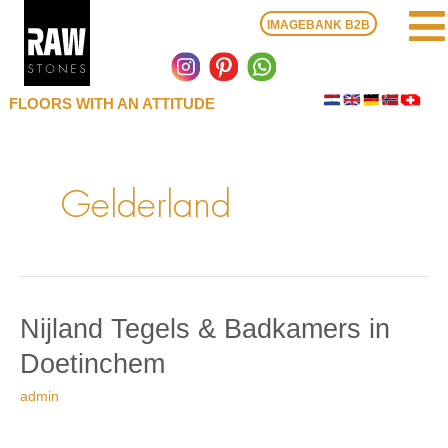
Zum
IMAGEBANK B2B
Inhalt
springen
FLOORS WITH AN ATTITUDE
Gelderland
in
Nijland
Nijland Tegels & Badkamers
in
Doetinchem
Tegels
Doetinchem
&
Badkamers
admin