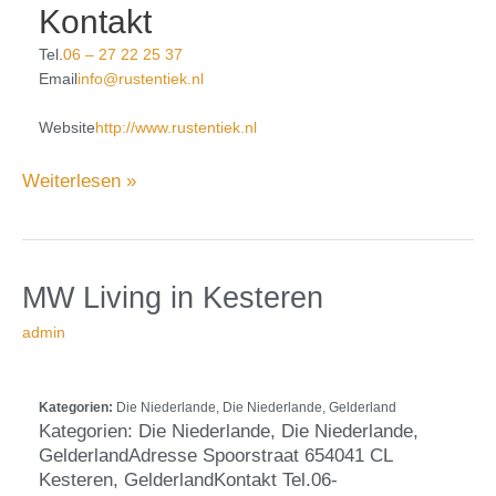
Kontakt
Tel.
06 – 27 22 25 37
Email
info@rustentiek.nl
Website
http://www.rustentiek.nl
Weiterlesen »
in
MW
MW Living
in Kesteren
Kesteren
Living
admin
Kategorien:
Die Niederlande, Die Niederlande, Gelderland
Kategorien: Die Niederlande, Die Niederlande,
GelderlandAdresse Spoorstraat 654041 CL
Kesteren, GelderlandKontakt Tel.06-